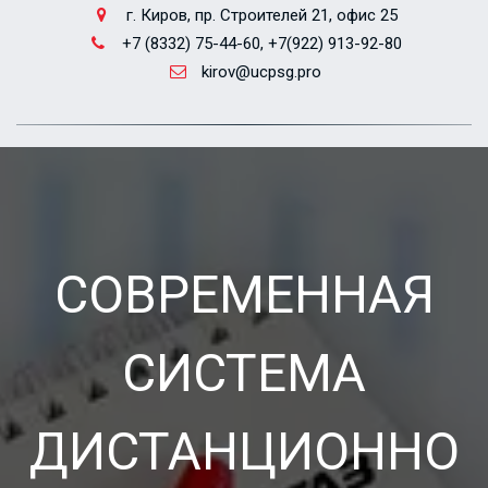
г. Киров
,
пр. Строителей 21, офис 25
+7 (8332) 75-44-60, +7(922) 913-92-80
kirov@ucpsg.pro
СОВРЕМЕННАЯ
СИСТЕМА
ДИСТАНЦИОННО