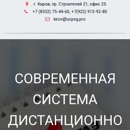
г. Киров
,
пр. Строителей 21, офис 25
+7 (8332) 75-44-60, +7(922) 913-92-80
kirov@ucpsg.pro
СОВРЕМЕННАЯ
СИСТЕМА
ДИСТАНЦИОННО